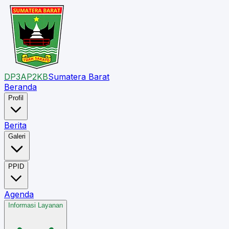
DP3AP2KB
Sumatera Barat
Beranda
Profil
Berita
Galeri
PPID
Agenda
Informasi Layanan